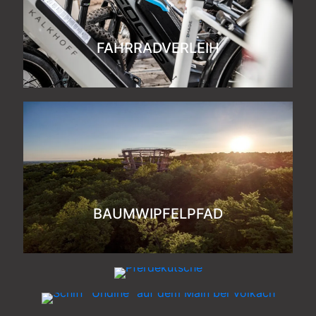
FAHRRADVERLEIH
BAUMWIPFELPFAD
REIT- UND KUTSCHFAHRT
SCHIFFFAHRT AUF DEM MAIN
MAINSCHLEIFENBAHN