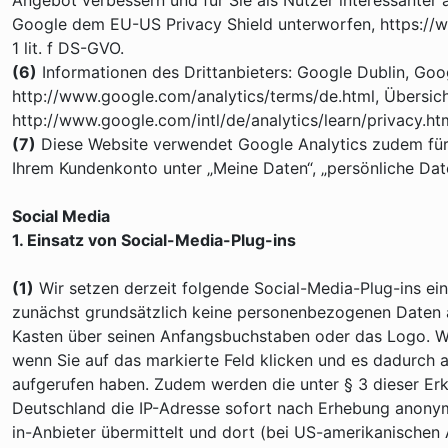
Angebot verbessern und für Sie als Nutzer interessanter
Google dem EU-US Privacy Shield unterworfen, https://w
1 lit. f DS-GVO.
(6)
Informationen des Drittanbieters: Google Dublin, Goog
http://www.google.com/analytics/terms/de.html, Übersic
http://www.google.com/intl/de/analytics/learn/privacy.ht
(7)
Diese Website verwendet Google Analytics zudem für 
Ihrem Kundenkonto unter „Meine Daten“, „persönliche Dat
Social Media
1. Einsatz von Social-Media-Plug-ins
(1)
Wir setzen derzeit folgende Social-Media-Plug-ins ei
zunächst grundsätzlich keine personenbezogenen Daten a
Kasten über seinen Anfangsbuchstaben oder das Logo. Wir
wenn Sie auf das markierte Feld klicken und es dadurch a
aufgerufen haben. Zudem werden die unter § 3 dieser Erk
Deutschland die IP-Adresse sofort nach Erhebung anonymi
in-Anbieter übermittelt und dort (bei US-amerikanischen