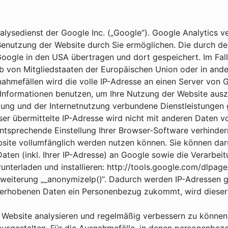
ysedienst der Google Inc. („Google“). Google Analytics ve
enutzung der Website durch Sie ermöglichen. Die durch de
Google in den USA übertragen und dort gespeichert. Im Fall
alb von Mitgliedstaaten der Europäischen Union oder in a
ahmefällen wird die volle IP-Adresse an einen Server von 
 Informationen benutzen, um Ihre Nutzung der Website aus
ung und der Internetnutzung verbundene Dienstleistungen 
er übermittelte IP-Adresse wird nicht mit anderen Daten 
tsprechende Einstellung Ihrer Browser-Software verhindern;
ebsite vollumfänglich werden nutzen können. Sie können da
ten (inkl. Ihrer IP-Adresse) an Google sowie die Verarbei
unterladen und installieren: http://tools.google.com/dlpag
weiterung „_anonymizeIp()“. Dadurch werden IP-Adressen ge
 erhobenen Daten ein Personenbezug zukommt, wird dieser
 Website analysieren und regelmäßig verbessern zu können