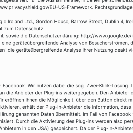
 ausgestalten. Für die Ausnahmefälle, in denen personenbe
ww.privacyshield.gov/EU-US-Framework. Rechtsgrundlage für
le Ireland Ltd., Gordon House, Barrow Street, Dublin 4, Ir
ht zum Datenschutz:
ml, sowie die Datenschutzerklärung: http://www.google.de/in
eine geräteübergreifende Analyse von Besucherströmen, die
en“ die geräteübergreifende Analyse Ihrer Nutzung deaktivi
n: Facebook. Wir nutzen dabei die sog. Zwei-Klick-Lösung. 
n die Anbieter der Plug-ins weitergegeben. Den Anbieter d
 eröffnen Ihnen die Möglichkeit, über den Button direkt m
ktivieren, erhält der Plug-in-Anbieter die Information, da
lärung genannten Daten übermittelt. Im Fall von Facebook 
siert. Durch die Aktivierung des Plug-ins werden also pe
 Anbietern in den USA) gespeichert. Da der Plug-in-Anbiet