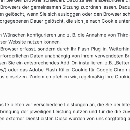
nn Sie den Browser schließen. Dazu zählen insbesondere d
es Browsers der gemeinsamen Sitzung zuordnen lassen. Dadu
n gelöscht, wenn Sie sich ausloggen oder den Browser sch
vorgegebenen Dauer gelöscht, die sich je nach Cookie unte
en Wünschen konfigurieren und z. B. die Annahme von Third
ieser Website nutzen können.
Browser erfasst, sondern durch Ihr Flash-Plug-in. Weiterhi
 erforderlichen Daten unabhängig von Ihrem verwendeten 
 Sie ein entsprechendes Add-On installieren, z.B. „Better 
vacy/) oder das Adobe-Flash-Killer-Cookie für Google Chro
us einsetzen. Zudem empfehlen wir, regelmäßig Ihre Cookie
ite bieten wir verschiedene Leistungen an, die Sie bei Int
ringung der jeweiligen Leistung nutzen und für die die zu
en externer Dienstleister. Diese wurden von uns sorgfältig