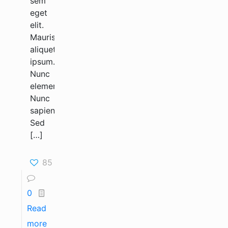
sem
eget
elit.
Mauris
aliquet
ipsum.
Nunc
elementum.
Nunc
sapien.
Sed
[…]
85
0
Read
more