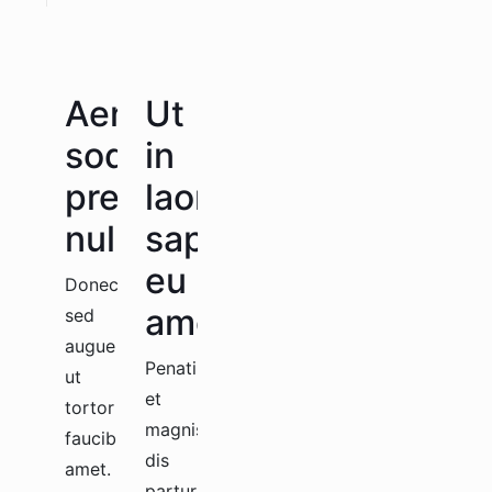
Aenean
Ut
sodales
in
pretium
laoreet
nullam
sapien
eu
Donec
amet
sed
augue
Penatibus
ut
et
tortor
magnis
faucibus
dis
amet.
parturient