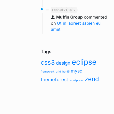
Februar 21, 2017
Muffin Group
commented
on
Ut in laoreet sapien eu
amet
Tags
eclipse
css3
design
mysql
framework
grid
html5
zend
themeforest
wordpress