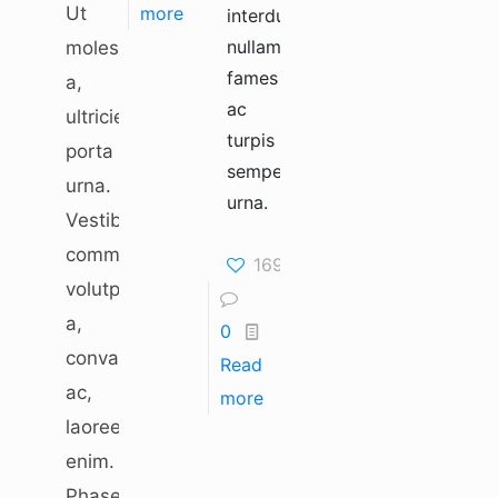
Ut
more
interdum
nullam
molestie
fames
a,
ac
ultricies
turpis
porta
semper
urna.
urna.
Vestibulum
commodo
169
volutpat
a,
0
convallis
Read
ac,
more
laoreet
enim.
Phasellus