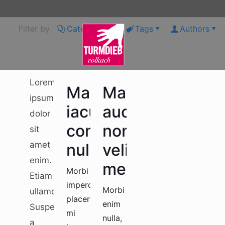
Filter by
Categories
Tags
Authors
Lorem
Mauris
Mauris
ipsum
iaculis
auctor
dolor
commodo
non
sit
amet
nullam
velit
enim.
metus
Morbi
Etiam
imperdiet
Morbi
ullamcorper.
placerat
enim
Suspendisse
mi
nulla,
a