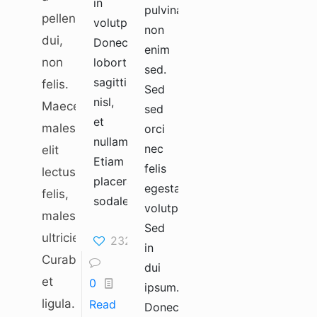
in
pulvinar
pellentesque
volutpat.
non
dui,
Donec
enim
non
lobortis
sed.
sagittis
felis.
Sed
nisl,
Maecenas
sed
et
malesuada
orci
nullam.
nec
elit
Etiam
felis
lectus
placerat
egestas
felis,
sodales.
volutpat.
malesuada
Sed
ultricies.
232
in
Curabitur
dui
et
0
ipsum.
ligula.
Read
Donec