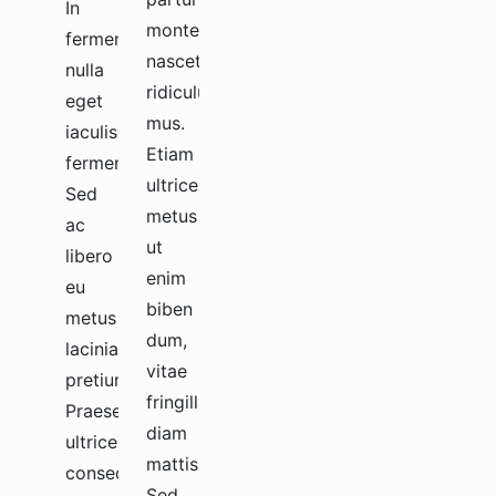
In
montes,
fermentum
nascetur
nulla
ridiculus
eget
mus.
iaculis
Etiam
fermentum?
ultrices
Sed
metus
ac
ut
libero
enim
eu
biben
metus
dum,
lacinia
vitae
pretium.
fringilla
Praesent
diam
ultrices
mattis.
consequat.
Sed