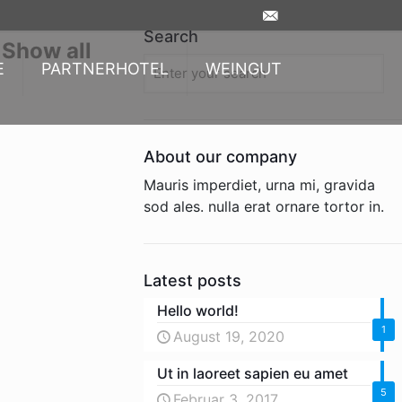
Search
Show all
E
PARTNERHOTEL
WEINGUT
About our company
Mauris imperdiet, urna mi, gravida
sod ales.
nulla erat ornare tortor in.
Latest posts
Hello world!
1
August 19, 2020
Ut in laoreet sapien eu amet
5
Februar 3, 2017